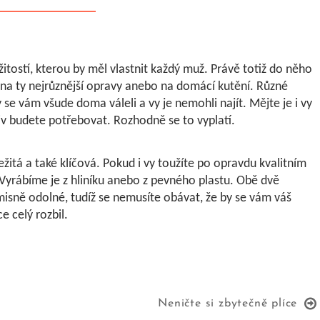
itostí, kterou by měl vlastnit každý muž. Právě totiž do něho
e na ty nejrůznější opravy anebo na domácí kutění. Různé
 se vám všude doma váleli a vy je nemohli najít. Mějte je i vy
iv budete potřebovat. Rozhodně se to vyplatí.
žitá a také klíčová. Pokud i vy toužíte po opravdu kvalitním
 Vyrábíme je z hliníku anebo z pevného plastu. Obě dvě
sně odolné, tudíž se nemusíte obávat, že by se vám váš
 celý rozbil.
Neničte si zbytečně plíce