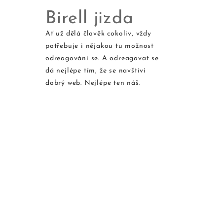
Birell jizda
Ať už dělá člověk cokoliv, vždy
potřebuje i nějakou tu možnost
Skip
odreagování se. A odreagovat se
to
dá nejlépe tím, že se navštíví
content
dobrý web. Nejlépe ten náš.