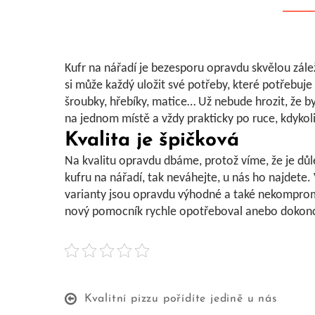
Kufr na nářadí
je bezesporu opravdu skvělou zálež
si může každý uložit své potřeby, které potřebuj
šroubky, hřebíky, matice… Už nebude hrozit, že by
na jednom místě a vždy prakticky po ruce, kdykol
Kvalita je špičková
Na kvalitu opravdu dbáme, protož víme, že je důle
kufru na nářadí, tak neváhejte, u nás ho najdete.
varianty jsou opravdu výhodné a také nekompromi
nový pomocník rychle opotřeboval anebo dokonce
Kvalitní pizzu pořídíte jedině u nás