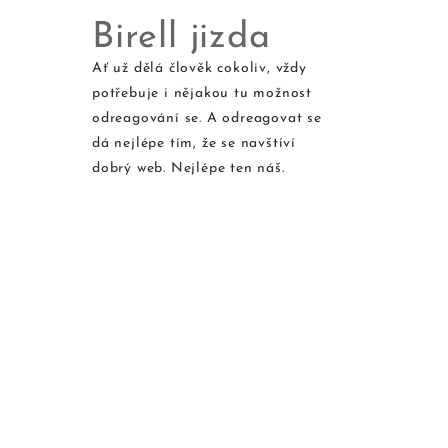
Birell jizda
Ať už dělá člověk cokoliv, vždy
potřebuje i nějakou tu možnost
Skip
odreagování se. A odreagovat se
to
dá nejlépe tím, že se navštíví
content
dobrý web. Nejlépe ten náš.