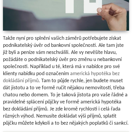
Takže nyní pro splnění vašich záměrů potřebujete získat
podnikatelský úvěr od bankovní společnosti. Ale tam jste
již byli a peníze vám neschválili. Ale vy nevěšíte hlavu,
požádáte o podnikatelský úvěr pro změnu u nebankovní
společnosti. Například u té, která má v nabídce pro své
klienty nabídku pod označením
americká hypotéka bez
dokládání příjmů
.
Tam to půjde rychle, jen budete muset
dát jistotu a to ve formě ručit nějakou nemovitostí, třeba
chatou nebo domem. To je taková jistota pro vaše řádné a
pravidelné splácení půjčky ve formě
americká hypotéka
bez dokládání příjmů.
Je zde kromě rychlosti i celá řada
různých výhod. Nemusíte dokládat výši příjmů, splatit
půjčku můžete kdykoli a to bez nějakých poplatků či sankcí.