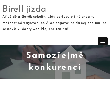
Birell jizda
Ať už dělá člověk cokoliv, vždy potřebuje i nějakou tu
možnost odreagování se. A odreagovat se dá nejlépe tím, že
Skip
se navštíví dobrý web. Nejlépe ten náš.
to
content
Samozřejmě
konkurenci