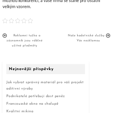
možnou konkurenci, a vaše firma se stane pro ostatní
velkým vzorem.
Reklamní tužka a
Naše kadeřnické služby
záznamník jsou vděčné
Vás nezklamou
užitné předměty
Nejnovější příspěvky
Jak vybrat správný materiál pro váš projekt
aditivní výroby
Podnikatelé potřebují dost peněz
Francouzské okno na chalupě
Kvalitní mikina