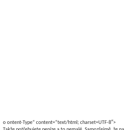
o ontent-Type“ content=“text/html; charset=UTF-8″>
Takže potřebujete peníze a to nemalé. Samozřejmě, že na