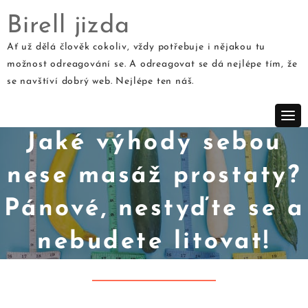
Birell jizda
Ať už dělá člověk cokoliv, vždy potřebuje i nějakou tu
možnost odreagování se. A odreagovat se dá nejlépe tím, že
Skip
se navštíví dobrý web. Nejlépe ten náš.
to
content
Jaké výhody sebou
nese masáž prostaty?
Pánové, nestyďte se a
nebudete litovat!