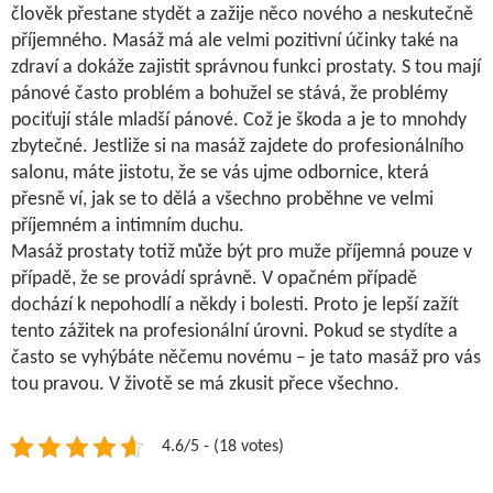
člověk přestane stydět a zažije něco nového a neskutečně
příjemného. Masáž má ale velmi pozitivní účinky také na
zdraví a dokáže zajistit správnou funkci prostaty. S tou mají
pánové často problém a bohužel se stává, že problémy
pociťují stále mladší pánové. Což je škoda a je to mnohdy
zbytečné. Jestliže si na masáž zajdete do profesionálního
salonu, máte jistotu, že se vás ujme odbornice, která
přesně ví, jak se to dělá a všechno proběhne ve velmi
příjemném a intimním duchu.
Masáž prostaty totiž může být pro muže příjemná pouze v
případě, že se provádí správně. V opačném případě
dochází k nepohodlí a někdy i bolesti. Proto je lepší zažít
tento zážitek na profesionální úrovni. Pokud se stydíte a
často se vyhýbáte něčemu novému – je tato masáž pro vás
tou pravou. V životě se má zkusit přece všechno.
4.6/5 - (18 votes)