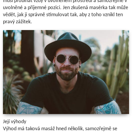
musí probíhat vždy v uvolněném prostředí a samozřejmě v
uvolněné a příjemné pozici. Jen zkušená masérka tak může
vědět, jak ji správně stimulovat tak, aby z toho vznikl ten
pravý zážitek.
Její výhody
Výhod má taková masáž hned několik, samozřejmě se