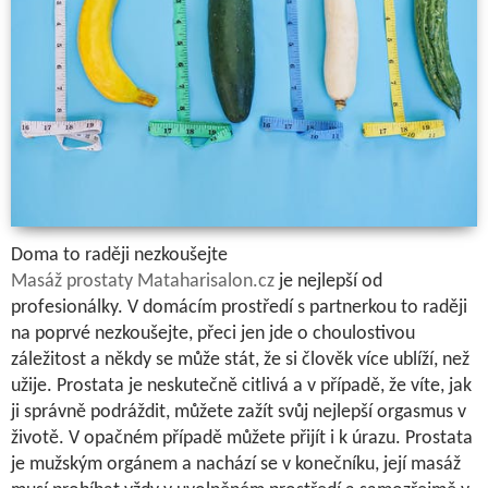
Doma to raději nezkoušejte
Masáž prostaty Mataharisalon.cz
je nejlepší od
profesionálky. V domácím prostředí s partnerkou to raději
na poprvé nezkoušejte, přeci jen jde o choulostivou
záležitost a někdy se může stát, že si člověk více ublíží, než
užije. Prostata je neskutečně citlivá a v případě, že víte, jak
ji správně podráždit, můžete zažít svůj nejlepší orgasmus v
životě. V opačném případě můžete přijít i k úrazu. Prostata
je mužským orgánem a nachází se v konečníku, její masáž