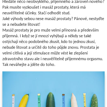
Hledáte něco neobvyklého, příjemného a zároveň nového?
Pak musíte vyzkoušet i masáž prostaty, která má
neuvěřitelné účinky. Stačí odhodit stud.
Jaké výhody sebou nese masáž prostaty? Pánové, nestyďte
se a nebudete litovat!
Masáž prostaty je pro muže velmi přínosná a především
příjemná. I když se jí mnozí vyhýbají a někdy se také
ostýchají něco podobného zkusit, kdo to jednou zkusí,
nebude litovat a určitě do toho půjde znovu. Prostata je
velmi citlivá a její stimulace může vést ke zlepšení
zdravotního stavu ale i neuvěřitelně příjemnému orgasmu.
Tak neváhejte a jděte do toho.