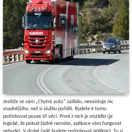
Jestliže se vám „Chytré auto“ zalíbilo, neexistuje nic
snadnějšího, než si službu pořídit. Budete k tomu
vozidlo
potřebovat pouze tři věci. První z nich je
(je
logické, že pokud žádné nemáte, aplikace vám fungovat
aplikaci
nebude). V druhé řadě budete potřebovat
. Tu si