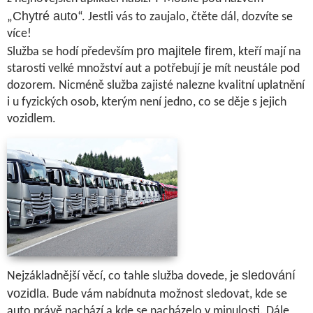
Chytré auto
„
“. Jestli vás to zaujalo, čtěte dál, dozvíte se
více!
pro majitele firem
Služba se hodí především
, kteří mají na
starosti velké množství aut a potřebují je mít neustále pod
dozorem. Nicméně služba zajisté nalezne kvalitní uplatnění
i u fyzických osob, kterým není jedno, co se děje s jejich
vozidlem.
sledování
Nejzákladnější věcí, co tahle služba dovede, je
vozidla
. Bude vám nabídnuta možnost sledovat, kde se
auto právě nachází a kde se nacházelo v minulosti. Dále