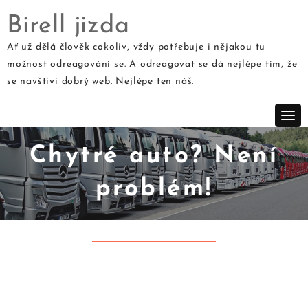
Birell jizda
Ať už dělá člověk cokoliv, vždy potřebuje i nějakou tu
možnost odreagování se. A odreagovat se dá nejlépe tím, že
Skip
se navštíví dobrý web. Nejlépe ten náš.
to
content
Chytré auto? Není
problém!