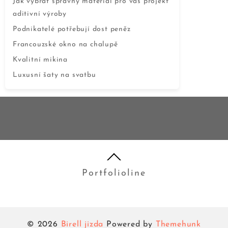
Jak vybrat správný materiál pro váš projekt
aditivní výroby
Podnikatelé potřebují dost peněz
Francouzské okno na chalupě
Kvalitní mikina
Luxusní šaty na svatbu
Portfolioline
© 2026
Birell jizda
Powered by
Themehunk