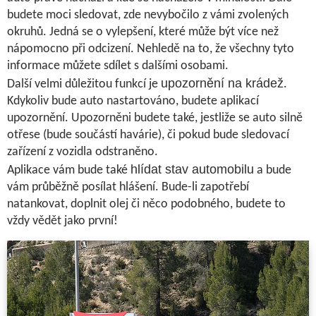
budete moci sledovat, zde nevybočilo z vámi zvolených
okruhů. Jedná se o vylepšení, které může být více než
nápomocno při odcizení. Nehledě na to, že všechny tyto
informace můžete sdílet s dalšími osobami.
upozornění na krádež
Další velmi důležitou funkcí je
.
Kdykoliv bude auto nastartováno, budete aplikací
upozornění. Upozorněni budete také, jestliže se auto silně
otřese (bude součástí havárie), či pokud bude sledovací
zařízení z vozidla odstraněno.
hlídat stav automobilu
Aplikace vám bude také
a bude
vám průběžně posílat hlášení. Bude-li zapotřebí
natankovat, doplnit olej či něco podobného, budete to
vždy vědět jako první!