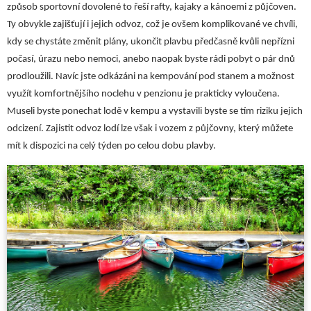
způsob sportovní dovolené to řeší rafty, kajaky a kánoemi z půjčoven.
Ty obvykle zajišťují i jejich odvoz, což je ovšem komplikované ve chvíli,
kdy se chystáte změnit plány, ukončit plavbu předčasně kvůli nepřízni
počasí, úrazu nebo nemoci, anebo naopak byste rádi pobyt o pár dnů
prodloužili. Navíc jste odkázáni na kempování pod stanem a možnost
využít komfortnějšího noclehu v penzionu je prakticky vyloučena.
Museli byste ponechat lodě v kempu a vystavili byste se tím riziku jejich
odcizení. Zajistit odvoz lodí lze však i vozem z půjčovny, který můžete
mít k dispozici na celý týden po celou dobu plavby.