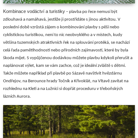
Kombinace vodáctví a turistiky
– plavba po řece nemusí být
zdlouhavá a namáhavá, jestliže ji prostřídáte s jinou aktivitou. V
poslední době vzrůstá zájem o kombinování plavby s pěší nebo
cyklistickou turistikou, není to nic neobvyklého a v místech, kudy
většina tuzemských atraktivních řek na splouvání protéká, se nachází
celá řada pamětihodností nebo přírodních zajímavostí, které by byla
škoda míjet. S vypůjčenou dodávkou můžete plavbu kdykoli přerušit a
naplánovat výlet, kam se vám zachce, což je ideální zvláště s dětmi.
Takže můžete například při plavbě po Sázavě navštívit hvězdárnu
Ondřejov, na Berounce hrady Točník a Křivoklát, na Vltavě zavítat na
rozhlednu na Kleti a na Lužnici si dopřát proceduru v třeboňských
lázních Aurora.