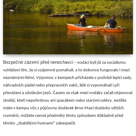
Bezpečné zázemí před nenechavci
– vodáci byli již za socialismu
vyhlášení tím, že si vzájemně pomáhali, a to dokonce fungovalo i mezi
neznámými lidmi. Výpomoc v kempech přicházela v podobě lepicí sady,
náhradních pádel nebo přepravních vaků, lidé si vypomáhali i při
přenášení a zdolávání jezů. Časem se však mezi vodáky začali objevovat
zloději, kteří nepohrdnou ani spacákem nebo starými oděvy. Jestliže
máte v kempu vůz z půjčovny dodávek Brno
Maxi dodávky
větších
rozměrů, můžete cenné předměty tímto způsobem důkladně před
těmito „zbabělými hyenami“ zabezpečit.