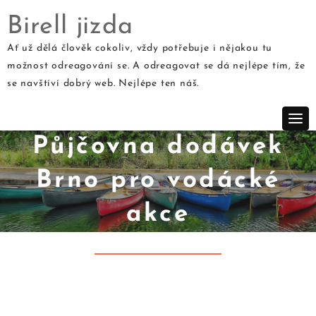
Birell jizda
Ať už dělá člověk cokoliv, vždy potřebuje i nějakou tu
možnost odreagování se. A odreagovat se dá nejlépe tím, že
Skip
se navštíví dobrý web. Nejlépe ten náš.
to
content
Půjčovna dodávek
Brno pro vodácké
akce