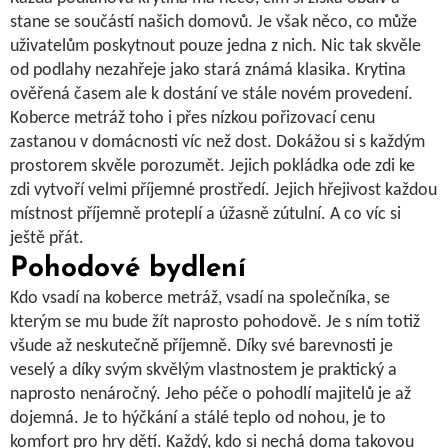
stane se součástí našich domovů. Je však něco, co může
uživatelům poskytnout pouze jedna z nich. Nic tak skvěle
od podlahy nezahřeje jako stará známá klasika. Krytina
ověřená časem ale k dostání ve stále novém provedení.
Koberce metráž toho i přes nízkou pořizovací cenu
zastanou v domácnosti víc než dost. Dokážou si s každým
prostorem skvěle porozumět. Jejich pokládka ode zdi ke
zdi vytvoří velmi příjemné prostředí. Jejich hřejivost každou
místnost příjemně proteplí a úžasně zútulní. A co víc si
ještě přát.
Pohodové bydlení
Kdo vsadí na
koberce metráž
, vsadí na společníka, se
kterým se mu bude žít naprosto pohodově. Je s ním totiž
všude až neskutečně příjemně. Díky své barevnosti je
veselý a díky svým skvělým vlastnostem je praktický a
naprosto nenáročný. Jeho péče o pohodlí majitelů je až
dojemná. Je to hýčkání a stálé teplo od nohou, je to
komfort pro hry dětí. Každý, kdo si nechá doma takovou