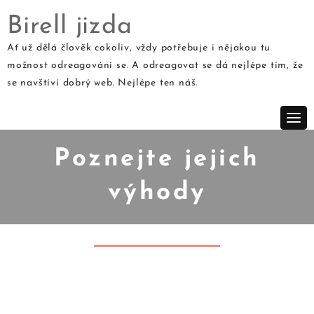
Birell jizda
Ať už dělá člověk cokoliv, vždy potřebuje i nějakou tu
možnost odreagování se. A odreagovat se dá nejlépe tím, že
Skip
se navštíví dobrý web. Nejlépe ten náš.
to
content
Poznejte jejich
výhody