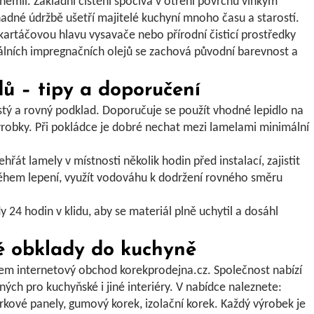
emii. Základní čištění spočívá v otření povrchu vlhkým
nadné údržbě
ušetří majitelé kuchyní mnoho času a starostí.
kartáčovou hlavu vysavače nebo přírodní čisticí prostředky
ciálních impregnačních olejů se zachová původní barevnost a
ů – tipy a doporučení
istý a rovný podklad. Doporučuje se použít vhodné lepidlo na
výrobky. Při pokládce je dobré nechat mezi lamelami minimální
ehřát lamely
v místnosti několik hodin před instalací,
zajistit
během lepení,
využít vodováhu
k dodržení rovného směru
 24 hodin v klidu, aby se materiál plně uchytil a dosáhl
vé obklady do kuchyně
erem internetový obchod
korekprodejna.cz
. Společnost nabízí
ých pro kuchyňské i jiné interiéry. V nabídce naleznete:
rkové panely
,
gumový korek
,
izolační korek
. Každý výrobek je