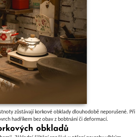
tnoty zůstávají korkové obklady dlouhodobě neporušené. Při
ovrch hadříkem bez obav z bobtnání či deformací.
orkových obkladů