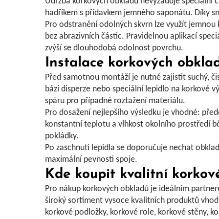
Údržba korkových obkladů nevyžaduje speciální ch
hadříkem s přídavkem jemného saponátu. Díky
s
Pro odstranění odolných skvrn lze využít jemnou 
bez abrazivních částic. Pravidelnou aplikací spe
zvýší se dlouhodobá odolnost povrchu.
Instalace korkových obklad
Před samotnou montáží je nutné zajistit suchý, č
bázi disperze nebo speciální lepidlo na korkové 
spáru pro případné roztažení materiálu.
Pro dosažení nejlepšího výsledku je vhodné:
před
konstantní teplotu
a vlhkost okolního prostředí 
pokládky.
Po zaschnutí lepidla se doporučuje nechat obklady
maximální
pevnosti spoje
.
Kde koupit kvalitní korko
Pro nákup korkových obkladů je ideálním partn
široký sortiment vysoce kvalitních produktů vhodn
korkové podložky
,
korkové role
,
korkové stěny
,
ko