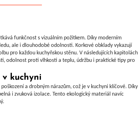
etkává funkčnost s vizuálním požitkem. Díky moderním
ledu, ale i dlouhodobé odolnosti.
Korkové obklady
vykazují
í volbu pro každou kuchyňskou stěnu. V následujících kapitolách
 odolnost proti vlhkosti a teplu, údržbu i praktické tipy pro
 v kuchyni
 poškození a drobným nárazům, což je v kuchyni klíčové. Díky
pelná i zvuková izolace. Tento
ekologický materiál
navíc
ý.