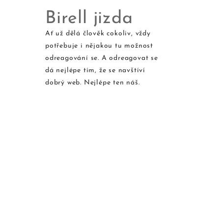
Birell jizda
Ať už dělá člověk cokoliv, vždy
potřebuje i nějakou tu možnost
Skip
odreagování se. A odreagovat se
to
dá nejlépe tím, že se navštíví
content
dobrý web. Nejlépe ten náš.