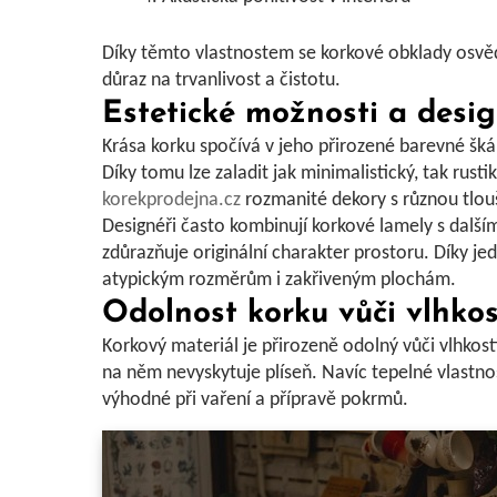
Díky těmto vlastnostem se korkové obklady osvědč
důraz na trvanlivost a čistotu.
Estetické možnosti a desi
Krása korku spočívá v jeho přirozené barevné šk
Díky tomu lze zaladit jak minimalistický, tak rustik
korekprodejna.cz
rozmanité dekory s různou tlou
Designéři často kombinují korkové lamely s dalším
zdůrazňuje
originální charakter
prostoru. Díky je
atypickým rozměrům i zakřiveným plochám.
Odolnost korku vůči vlhkos
Korkový materiál je přirozeně odolný vůči
vlhkost
na něm nevyskytuje plíseň. Navíc tepelné vlastnost
výhodné při vaření a přípravě pokrmů.