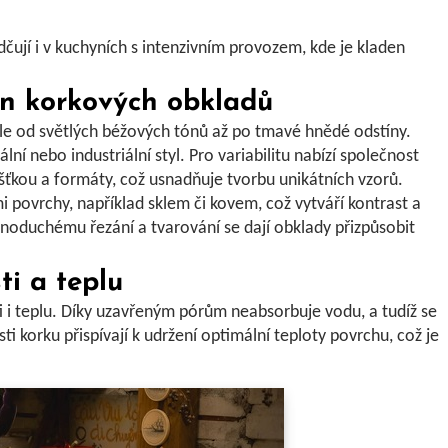
ují i v kuchyních s intenzivním provozem, kde je kladen
gn korkových obkladů
ále od světlých béžových tónů až po tmavé hnědé odstíny.
ální nebo industriální styl. Pro variabilitu nabízí společnost
šťkou a formáty, což usnadňuje tvorbu unikátních vzorů.
i povrchy, například sklem či kovem, což vytváří kontrast a
dnoduchému řezání a tvarování se dají obklady přizpůsobit
ti a teplu
i
i
teplu
. Díky uzavřeným pórům neabsorbuje vodu, a tudíž se
i korku přispívají k udržení optimální teploty povrchu, což je