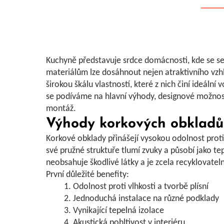
Kuchyně představuje srdce domácnosti, kde se s
materiálům lze dosáhnout nejen atraktivního vzh
širokou škálu vlastností, které z nich činí ideáln
se podíváme na hlavní výhody, designové možnosti,
montáž.
Výhody korkových obkladů
Korkové obklady přinášejí
vysokou odolnost
proti
své pružné struktuře tlumí zvuky a působí jako te
neobsahuje škodlivé látky a je zcela recyklovateln
První důležité benefity:
Odolnost proti vlhkosti
a tvorbě plísní
Jednoduchá instalace
na různé podklady
Vynikající tepelná izolace
Akustická pohltivost
v interiéru